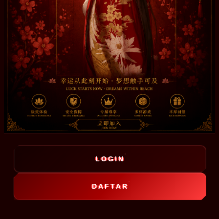
LOGIN
DAFTAR