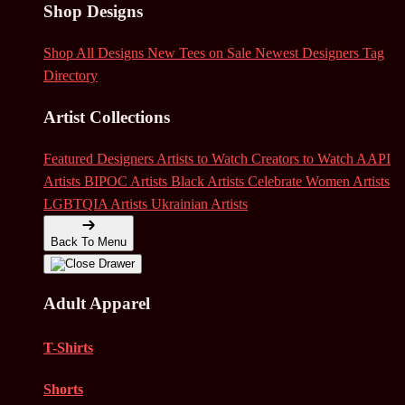
Shop Designs
Shop All Designs
New Tees on Sale
Newest Designers
Tag
Directory
Artist Collections
Featured Designers
Artists to Watch
Creators to Watch
AAPI
Artists
BIPOC Artists
Black Artists
Celebrate Women Artists
LGBTQIA Artists
Ukrainian Artists
Back To Menu
Adult Apparel
T-Shirts
Shorts