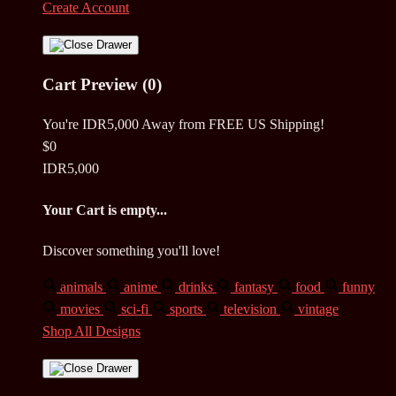
Create Account
Cart Preview (0)
You're
IDR5,000
Away from
FREE US Shipping!
$0
IDR5,000
Your Cart is empty...
Discover something you'll love!
animals
anime
drinks
fantasy
food
funny
movies
sci-fi
sports
television
vintage
Shop All Designs