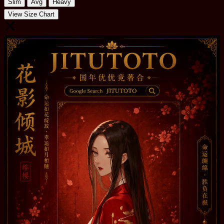
Slim
Avg
Heavy
View Size Chart