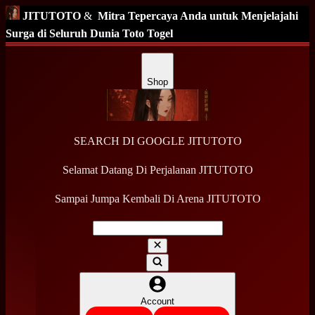
JITUTOTO
&
Mitra Tepercaya Anda untuk Menjelajahi
Surga di Seluruh Dunia Toto Togel
Shop
SEARCH DI GOOGLE JITUTOTO
Selamat Datang Di Perjalanan JITUTOTO
Sampai Jumpa Kembali Di Arena JITUTOTO
Account