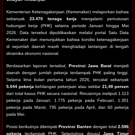
Kementerian Ketenagakerjaan (Kemenaker) melaporkan bahwa
sebanyak
23.470 tenaga kerja
mengalami pemutusan
hubungan kerja (PHK) selama periode Januari hingga Mei
2026. Data tersebut dipublikasikan melalui portal Satu Data
Kemenaker dan menunjukkan bahwa kondisi ketenagakerjaan
di sejumlah daerah masih menghadapi tantangan di tengah
dinamika ekonomi nasional.
Berdasarkan laporan tersebut,
Provinsi Jawa Barat
menjadi
daerah dengan jumlah pekerja terdampak PHK paling tinggi.
Selama lima bulan pertama tahun 2026, tercatat sebanyak
5.044 pekerja
kehilangan pekerjaan atau sekitar
21,49 persen
dari total kasus PHK secara nasional. Rinciannya meliputi 1.113
pekerja pada Januari, 1.775 pekerja pada Februari, 1.301
pekerja pada Maret, 795 pekerja pada April, dan 60 pekerja
pada Mei.
Posisi berikutnya ditempati
Provinsi Banten
dengan total
2.596
pekerja
terdampak PHK. Selanjutnya disusul
Jawa Timur