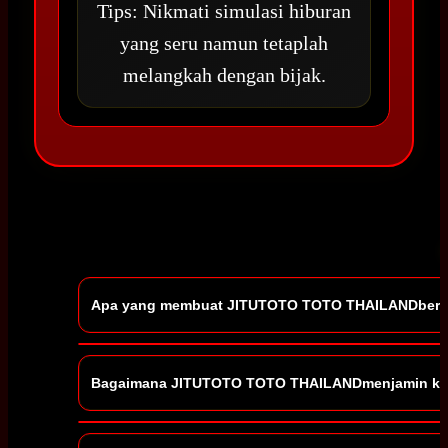
Tips: Nikmati simulasi hiburan
yang seru namun tetaplah
melangkah dengan bijak.
Apa yang membuat JITUTOTO TOTO THAILANDberbed
JITUTOTO TOTO THAILANDbukan sekadar tempat singga
Bagaimana JITUTOTO TOTO THAILANDmenjamin keam
Kami mengutamakan integrasi sistem yang mulus, ke
setiap penjelajah peluang di dunia Toto Togel.
JITUTOTO TOTO THAILANDmenggunakan infrastruktur k