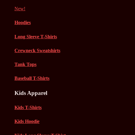
New!
Hoodies
Long Sleeve T-Shirts
Crewneck Sweatshirts
Tank Tops
Baseball T-Shirts
Kids Apparel
Kids T-Shirts
Kids Hoodie