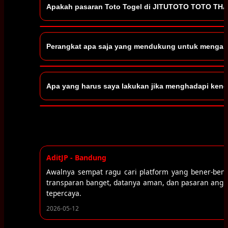
Apakah pasaran Toto Togel di JITUTOTO TOTO THA
seluruh data personal, rekam jejak aktivitas, hingga l
tidak bertanggung jawab.
Tentu saja. JITUTOTO TOTO THAILANDmemegang teguh 
Perangkat apa saja yang mendukung untuk menga
disinkronisasikan secara langsung dan real-time dari
JITUTOTO TOTO THAILANDtelah dioptimalkan secara 
Apa yang harus saya lakukan jika menghadapi kend
data, melakukan analisis, hingga bertransaksi kapan 
JITUTOTO TOTO THAILANDmenyediakan layanan pendam
hari. Anda cukup menghubungi kami melalui fitur Liv
ramah dalam hitungan menit.
★★★★
BramToto - Surabaya
saksinya
Paling suka sama respon tim CS JITUTOTO. Kemarin 
ai mitra
dibalas dalam hitungan menit secara ramah dan solut
2026-05-10