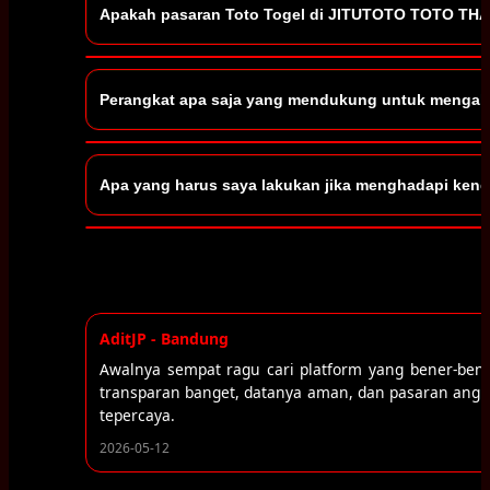
Apakah pasaran Toto Togel di JITUTOTO TOTO THA
seluruh data personal, rekam jejak aktivitas, hingga l
tidak bertanggung jawab.
Tentu saja. JITUTOTO TOTO THAILANDmemegang teguh 
Perangkat apa saja yang mendukung untuk menga
disinkronisasikan secara langsung dan real-time dari
JITUTOTO TOTO THAILANDtelah dioptimalkan secara 
Apa yang harus saya lakukan jika menghadapi kend
data, melakukan analisis, hingga bertransaksi kapan 
JITUTOTO TOTO THAILANDmenyediakan layanan pendam
hari. Anda cukup menghubungi kami melalui fitur Liv
ramah dalam hitungan menit.
★★★★
BramToto - Surabaya
saksinya
Paling suka sama respon tim CS JITUTOTO. Kemarin 
ai mitra
dibalas dalam hitungan menit secara ramah dan solut
2026-05-10