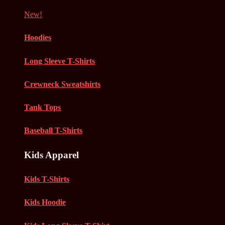
New!
Hoodies
Long Sleeve T-Shirts
Crewneck Sweatshirts
Tank Tops
Baseball T-Shirts
Kids Apparel
Kids T-Shirts
Kids Hoodie