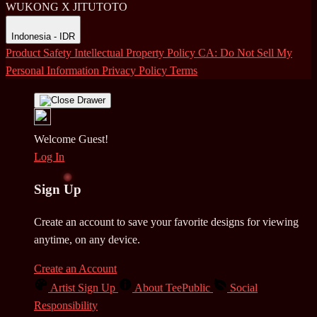
WUKONG X JITUTOTO
Indonesia - IDR
Product Safety
Intellectual Property Policy
CA: Do Not Sell My
Personal Information
Privacy Policy
Terms
Welcome Guest!
Log In
Sign Up
Create an account to save your favorite designs for viewing
anytime, on any device.
Create an Account
Artist Sign Up
About TeePublic
Social
Responsibility