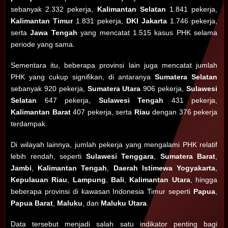
sebanyak 2.332 pekerja,
Kalimantan Selatan
1.841 pekerja,
Kalimantan Timur
1.831 pekerja,
DKI Jakarta
1.746 pekerja,
serta
Jawa Tengah
yang mencatat 1.515 kasus PHK selama
periode yang sama.
Sementara itu, beberapa provinsi lain juga mencatat jumlah
PHK yang cukup signifikan, di antaranya
Sumatera Selatan
sebanyak 920 pekerja,
Sumatera Utara
906 pekerja,
Sulawesi
Selatan
647 pekerja,
Sulawesi Tengah
431 pekerja,
Kalimantan Barat
407 pekerja, serta
Riau
dengan 376 pekerja
terdampak.
Di wilayah lainnya, jumlah pekerja yang mengalami PHK relatif
lebih rendah, seperti
Sulawesi Tenggara
,
Sumatera Barat
,
Jambi
,
Kalimantan Tengah
,
Daerah Istimewa Yogyakarta
,
Kepulauan Riau
,
Lampung
,
Bali
,
Kalimantan Utara
, hingga
beberapa provinsi di kawasan Indonesia Timur seperti
Papua
,
Papua Barat
,
Maluku
, dan
Maluku Utara
.
Data tersebut menjadi salah satu indikator penting bagi