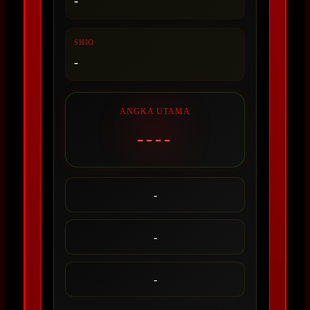
-
SHIO
-
ANGKA UTAMA
----
-
-
-