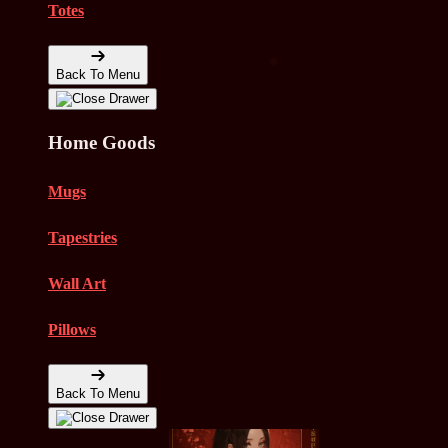
Totes
Back To Menu
Home Goods
Mugs
Tapestries
Wall Art
Pillows
Back To Menu