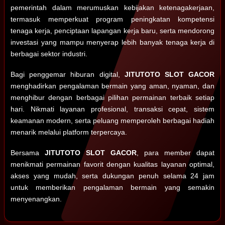
pemerintah dalam merumuskan kebijakan ketenagakerjaan,
termasuk memperkuat program peningkatan kompetensi
tenaga kerja, penciptaan lapangan kerja baru, serta mendorong
investasi yang mampu menyerap lebih banyak tenaga kerja di
berbagai sektor industri.
Bagi penggemar hiburan digital,
JITUTOTO SLOT GACOR
menghadirkan pengalaman bermain yang aman, nyaman, dan
menghibur dengan berbagai pilihan permainan terbaik setiap
hari. Nikmati layanan profesional, transaksi cepat, sistem
keamanan modern, serta peluang memperoleh berbagai hadiah
menarik melalui platform terpercaya.
Bersama
JITUTOTO SLOT GACOR
, para member dapat
menikmati permainan favorit dengan kualitas layanan optimal,
akses yang mudah, serta dukungan penuh selama 24 jam
untuk memberikan pengalaman bermain yang semakin
menyenangkan.