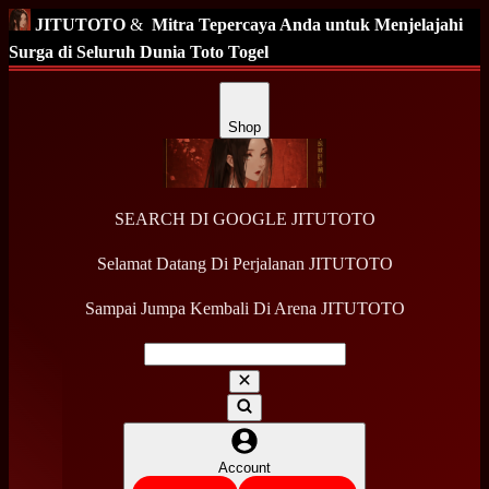
JITUTOTO
&
Mitra Tepercaya Anda untuk Menjelajahi
Surga di Seluruh Dunia Toto Togel
Shop
SEARCH DI GOOGLE JITUTOTO
Selamat Datang Di Perjalanan JITUTOTO
Sampai Jumpa Kembali Di Arena JITUTOTO
Account