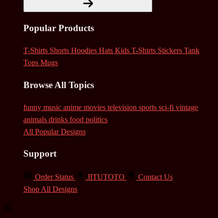
Popular Products
T-Shirts
Shorts
Hoodies
Hats
Kids T-Shirts
Stickers
Tank
Tops
Mugs
Browse All Topics
funny
music
anime
movies
television
sports
sci-fi
vintage
animals
drinks
food
politics
All Popular Designs
Support
Order Status
JITUTOTO
Contact Us
Shop All Designs