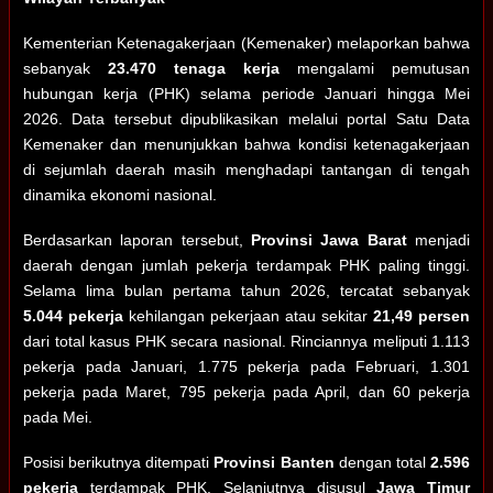
Kementerian Ketenagakerjaan (Kemenaker) melaporkan bahwa
sebanyak
23.470 tenaga kerja
mengalami pemutusan
hubungan kerja (PHK) selama periode Januari hingga Mei
2026. Data tersebut dipublikasikan melalui portal Satu Data
Kemenaker dan menunjukkan bahwa kondisi ketenagakerjaan
di sejumlah daerah masih menghadapi tantangan di tengah
dinamika ekonomi nasional.
Berdasarkan laporan tersebut,
Provinsi Jawa Barat
menjadi
daerah dengan jumlah pekerja terdampak PHK paling tinggi.
Selama lima bulan pertama tahun 2026, tercatat sebanyak
5.044 pekerja
kehilangan pekerjaan atau sekitar
21,49 persen
dari total kasus PHK secara nasional. Rinciannya meliputi 1.113
pekerja pada Januari, 1.775 pekerja pada Februari, 1.301
pekerja pada Maret, 795 pekerja pada April, dan 60 pekerja
pada Mei.
Posisi berikutnya ditempati
Provinsi Banten
dengan total
2.596
pekerja
terdampak PHK. Selanjutnya disusul
Jawa Timur