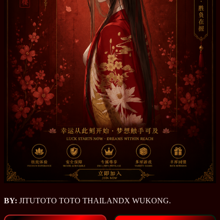
BY:
JITUTOTO TOTO THAILANDX WUKONG.