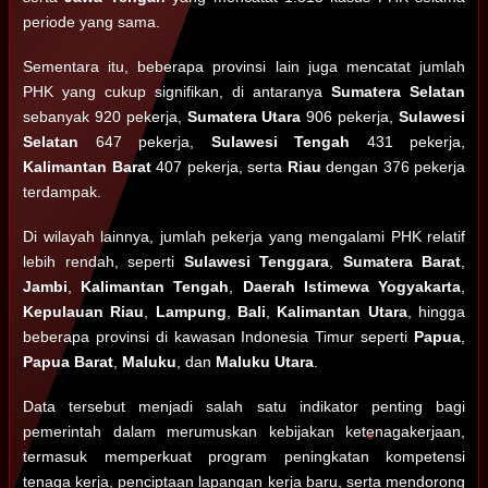
periode yang sama.
Sementara itu, beberapa provinsi lain juga mencatat jumlah
PHK yang cukup signifikan, di antaranya
Sumatera Selatan
sebanyak 920 pekerja,
Sumatera Utara
906 pekerja,
Sulawesi
Selatan
647 pekerja,
Sulawesi Tengah
431 pekerja,
Kalimantan Barat
407 pekerja, serta
Riau
dengan 376 pekerja
terdampak.
Di wilayah lainnya, jumlah pekerja yang mengalami PHK relatif
lebih rendah, seperti
Sulawesi Tenggara
,
Sumatera Barat
,
Jambi
,
Kalimantan Tengah
,
Daerah Istimewa Yogyakarta
,
Kepulauan Riau
,
Lampung
,
Bali
,
Kalimantan Utara
, hingga
beberapa provinsi di kawasan Indonesia Timur seperti
Papua
,
Papua Barat
,
Maluku
, dan
Maluku Utara
.
Data tersebut menjadi salah satu indikator penting bagi
pemerintah dalam merumuskan kebijakan ketenagakerjaan,
termasuk memperkuat program peningkatan kompetensi
tenaga kerja, penciptaan lapangan kerja baru, serta mendorong