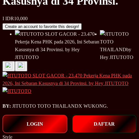
Kasusnya di 34 Provinsi.
I
IDR10,000
Create an account to favorite this design!
BY:
JITUTOTO TOTO THAILANDX WUKONG.
LOGIN
DAFTAR
Style