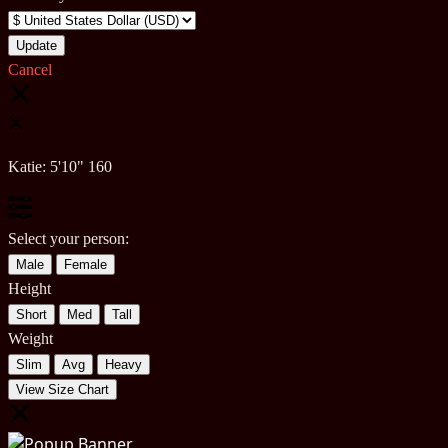
Cancel
Katie:
5'10"
160
Select your person:
Male
Female
Height
Short
Med
Tall
Weight
Slim
Avg
Heavy
View Size Chart