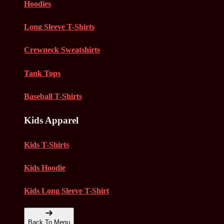
Hoodies
Long Sleeve T-Shirts
Crewneck Sweatshirts
Tank Tops
Baseball T-Shirts
Kids Apparel
Kids T-Shirts
Kids Hoodie
Kids Long Sleeve T-Shirt
Back To Menu