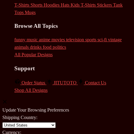
T-Shirts
Shorts
Hoodies
Hats
Kids T-Shirts
Stickers
Tank
Tops
Mugs
Browse All Topics
funny
music
anime
movies
television
sports
sci-fi
vintage
animals
drinks
food
politics
All Popular Designs
Support
Order Status
JITUTOTO
Contact Us
Shop All Designs
Update Your Browsing Preferences
Shipping Country:
Currency: