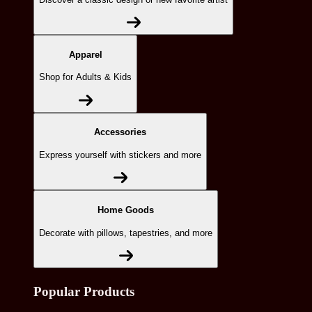
Apparel
Shop for Adults & Kids
Accessories
Express yourself with stickers and more
Home Goods
Decorate with pillows, tapestries, and more
Popular Products