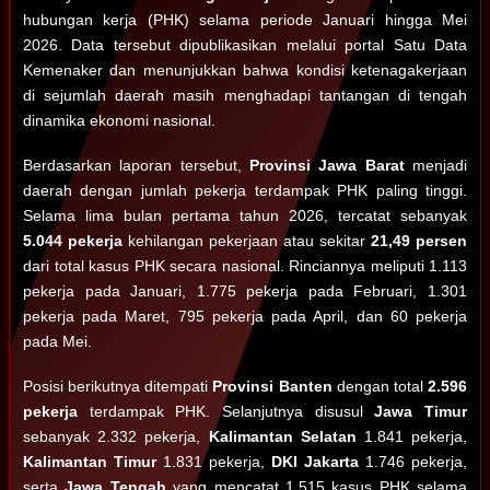
hubungan kerja (PHK) selama periode Januari hingga Mei
2026. Data tersebut dipublikasikan melalui portal Satu Data
Kemenaker dan menunjukkan bahwa kondisi ketenagakerjaan
di sejumlah daerah masih menghadapi tantangan di tengah
dinamika ekonomi nasional.
Berdasarkan laporan tersebut,
Provinsi Jawa Barat
menjadi
daerah dengan jumlah pekerja terdampak PHK paling tinggi.
Selama lima bulan pertama tahun 2026, tercatat sebanyak
5.044 pekerja
kehilangan pekerjaan atau sekitar
21,49 persen
dari total kasus PHK secara nasional. Rinciannya meliputi 1.113
pekerja pada Januari, 1.775 pekerja pada Februari, 1.301
pekerja pada Maret, 795 pekerja pada April, dan 60 pekerja
pada Mei.
Posisi berikutnya ditempati
Provinsi Banten
dengan total
2.596
pekerja
terdampak PHK. Selanjutnya disusul
Jawa Timur
sebanyak 2.332 pekerja,
Kalimantan Selatan
1.841 pekerja,
Kalimantan Timur
1.831 pekerja,
DKI Jakarta
1.746 pekerja,
serta
Jawa Tengah
yang mencatat 1.515 kasus PHK selama