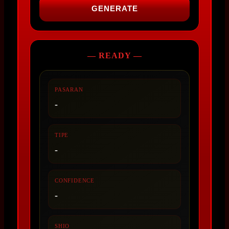
GENERATE
— READY —
PASARAN
-
TIPE
-
CONFIDENCE
-
SHIO