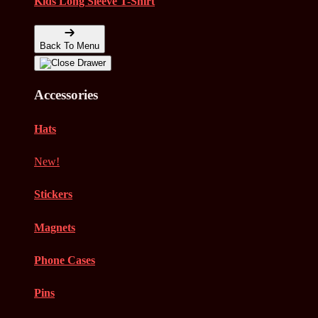
Kids Long Sleeve T-Shirt
Back To Menu
Accessories
Hats
New!
Stickers
Magnets
Phone Cases
Pins