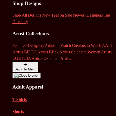
Shop Designs
Shop All Designs
New Tees on Sale
Newest Designers
Tag
Directory
Artist Collections
Featured Designers
Artists to Watch
Creators to Watch
AAPI
Artists
BIPOC Artists
Black Artists
Celebrate Women Artists
LGBTQIA Artists
Ukrainian Artists
Back To Menu
Adult Apparel
T-Shirts
Shorts