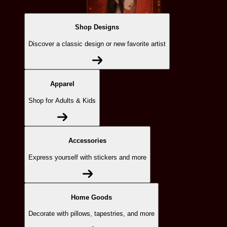
Shop Designs
Discover a classic design or new favorite artist
Apparel
Shop for Adults & Kids
Accessories
Express yourself with stickers and more
Home Goods
Decorate with pillows, tapestries, and more