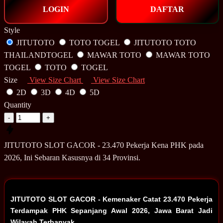
LOGIN
DAFTAR
Style
JITUTOTO
TOTO TOGEL
JITUTOTO TOTO
THAILANDTOGEL
MAWAR TOTO
MAWAR TOTO
TOGEL
TOTO
TOGEL
Size
View Size Chart
View Size Chart
2D
3D
4D
5D
Quantity
-
+
JITUTOTO SLOT GACOR - 23.470 Pekerja Kena PHK pada
2026, Ini Sebaran Kasusnya di 34 Provinsi.
JITUTOTO SLOT GACOR - Kemenaker Catat 23.470 Pekerja
Terdampak PHK Sepanjang Awal 2026, Jawa Barat Jadi
Wilayah Terbanyak