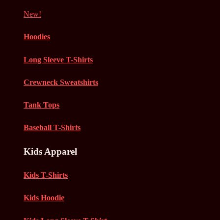
New!
Hoodies
Long Sleeve T-Shirts
Crewneck Sweatshirts
Tank Tops
Baseball T-Shirts
Kids Apparel
Kids T-Shirts
Kids Hoodie