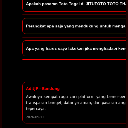
Apakah pasaran Toto Togel di JITUTOTO TOTO THA
seluruh data personal, rekam jejak aktivitas, hingga l
tidak bertanggung jawab.
Tentu saja. JITUTOTO TOTO THAILANDmemegang teguh 
Perangkat apa saja yang mendukung untuk menga
disinkronisasikan secara langsung dan real-time dari
JITUTOTO TOTO THAILANDtelah dioptimalkan secara 
Apa yang harus saya lakukan jika menghadapi kend
data, melakukan analisis, hingga bertransaksi kapan 
JITUTOTO TOTO THAILANDmenyediakan layanan pendam
hari. Anda cukup menghubungi kami melalui fitur Liv
ramah dalam hitungan menit.
★★★★
BramToto - Surabaya
saksinya
Paling suka sama respon tim CS JITUTOTO. Kemarin 
ai mitra
dibalas dalam hitungan menit secara ramah dan solut
2026-05-10