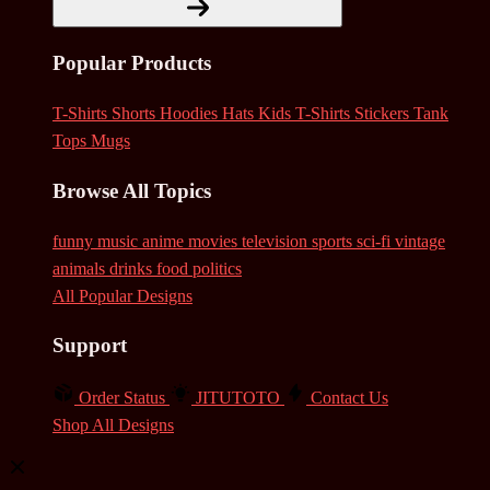
Popular Products
T-Shirts
Shorts
Hoodies
Hats
Kids T-Shirts
Stickers
Tank
Tops
Mugs
Browse All Topics
funny
music
anime
movies
television
sports
sci-fi
vintage
animals
drinks
food
politics
All Popular Designs
Support
Order Status
JITUTOTO
Contact Us
Shop All Designs