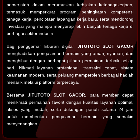
pemerintah dalam merumuskan kebijakan ketenagakerjaan,
termasuk memperkuat program peningkatan kompetensi
tenaga kerja, penciptaan lapangan kerja baru, serta mendorong
investasi yang mampu menyerap lebih banyak tenaga kerja di
berbagai sektor industri.
Bagi penggemar hiburan digital,
JITUTOTO SLOT GACOR
menghadirkan pengalaman bermain yang aman, nyaman, dan
menghibur dengan berbagai pilihan permainan terbaik setiap
hari. Nikmati layanan profesional, transaksi cepat, sistem
keamanan modern, serta peluang memperoleh berbagai hadiah
menarik melalui platform terpercaya.
Bersama
JITUTOTO SLOT GACOR
, para member dapat
menikmati permainan favorit dengan kualitas layanan optimal,
akses yang mudah, serta dukungan penuh selama 24 jam
untuk memberikan pengalaman bermain yang semakin
menyenangkan.