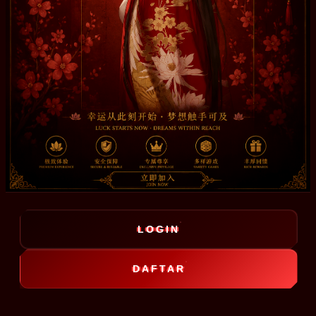
LOGIN
DAFTAR