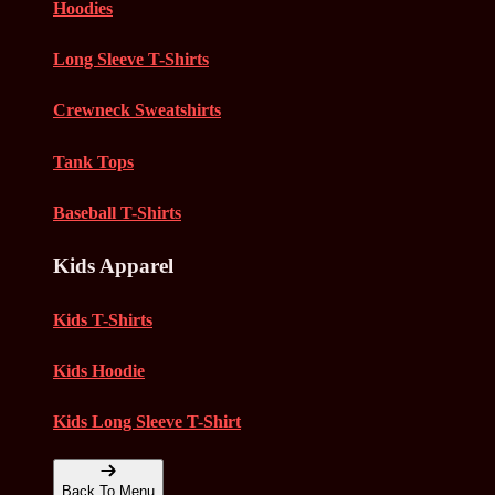
Hoodies
Long Sleeve T-Shirts
Crewneck Sweatshirts
Tank Tops
Baseball T-Shirts
Kids Apparel
Kids T-Shirts
Kids Hoodie
Kids Long Sleeve T-Shirt
Back To Menu