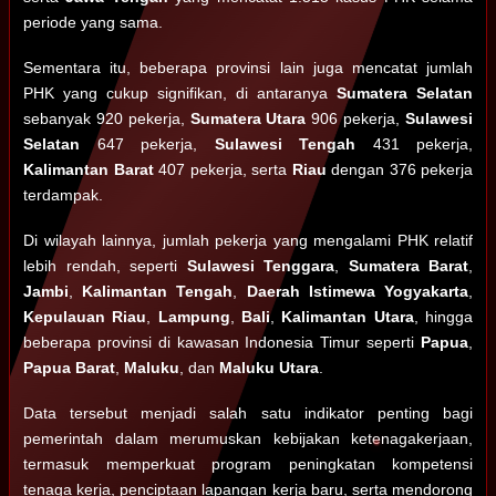
periode yang sama.
Sementara itu, beberapa provinsi lain juga mencatat jumlah
PHK yang cukup signifikan, di antaranya
Sumatera Selatan
sebanyak 920 pekerja,
Sumatera Utara
906 pekerja,
Sulawesi
Selatan
647 pekerja,
Sulawesi Tengah
431 pekerja,
Kalimantan Barat
407 pekerja, serta
Riau
dengan 376 pekerja
terdampak.
Di wilayah lainnya, jumlah pekerja yang mengalami PHK relatif
lebih rendah, seperti
Sulawesi Tenggara
,
Sumatera Barat
,
Jambi
,
Kalimantan Tengah
,
Daerah Istimewa Yogyakarta
,
Kepulauan Riau
,
Lampung
,
Bali
,
Kalimantan Utara
, hingga
beberapa provinsi di kawasan Indonesia Timur seperti
Papua
,
Papua Barat
,
Maluku
, dan
Maluku Utara
.
Data tersebut menjadi salah satu indikator penting bagi
pemerintah dalam merumuskan kebijakan ketenagakerjaan,
termasuk memperkuat program peningkatan kompetensi
tenaga kerja, penciptaan lapangan kerja baru, serta mendorong