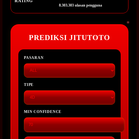
RATING
8.303.303 ulasan pengguna
PREDIKSI JITUTOTO
PASARAN
TIPE
MIN CONFIDENCE