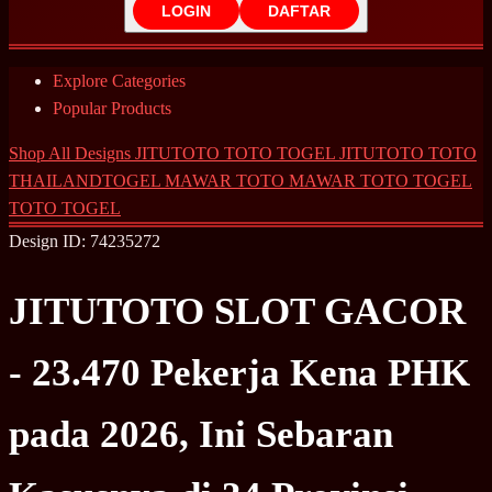
LOGIN
DAFTAR
Explore Categories
Popular Products
Shop All Designs
JITUTOTO
TOTO TOGEL
JITUTOTO TOTO
THAILANDTOGEL
MAWAR TOTO
MAWAR TOTO TOGEL
TOTO
TOGEL
Design ID: 74235272
JITUTOTO SLOT GACOR
- 23.470 Pekerja Kena PHK
pada 2026, Ini Sebaran