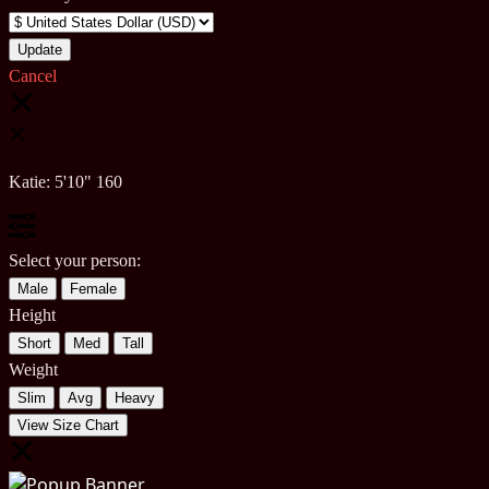
Cancel
Katie:
5'10"
160
Select your person:
Male
Female
Height
Short
Med
Tall
Weight
Slim
Avg
Heavy
View Size Chart