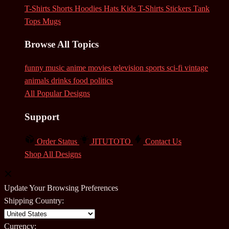
T-Shirts
Shorts
Hoodies
Hats
Kids T-Shirts
Stickers
Tank
Tops
Mugs
Browse All Topics
funny
music
anime
movies
television
sports
sci-fi
vintage
animals
drinks
food
politics
All Popular Designs
Support
Order Status
JITUTOTO
Contact Us
Shop All Designs
Update Your Browsing Preferences
Shipping Country:
Currency: