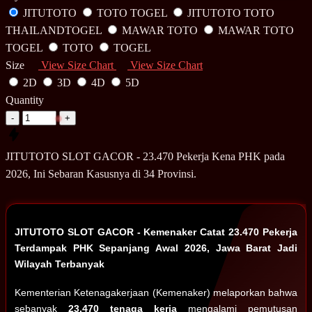
JITUTOTO
TOTO TOGEL
JITUTOTO TOTO
THAILANDTOGEL
MAWAR TOTO
MAWAR TOTO
TOGEL
TOTO
TOGEL
Size
View Size Chart
View Size Chart
2D
3D
4D
5D
Quantity
-
+
JITUTOTO SLOT GACOR - 23.470 Pekerja Kena PHK pada
2026, Ini Sebaran Kasusnya di 34 Provinsi.
JITUTOTO SLOT GACOR - Kemenaker Catat 23.470 Pekerja
Terdampak PHK Sepanjang Awal 2026, Jawa Barat Jadi
Wilayah Terbanyak
Kementerian Ketenagakerjaan (Kemenaker) melaporkan bahwa
sebanyak
23.470 tenaga kerja
mengalami pemutusan