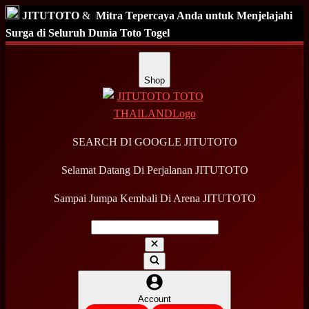
JITUTOTO
&
Mitra Tepercaya Anda untuk Menjelajahi
Surga di Seluruh Dunia Toto Togel
Shop
SEARCH DI GOOGLE JITUTOTO
Selamat Datang Di Perjalanan JITUTOTO
Sampai Jumpa Kembali Di Arena JITUTOTO
Account