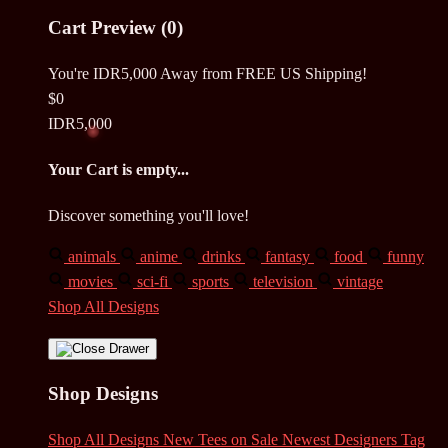
Cart Preview (0)
You're
IDR5,000
Away from
FREE US Shipping!
$0
IDR5,000
Your Cart is empty...
Discover something you'll love!
animals
anime
drinks
fantasy
food
funny
movies
sci-fi
sports
television
vintage
Shop All Designs
Shop Designs
Shop All Designs
New Tees on Sale
Newest Designers
Tag