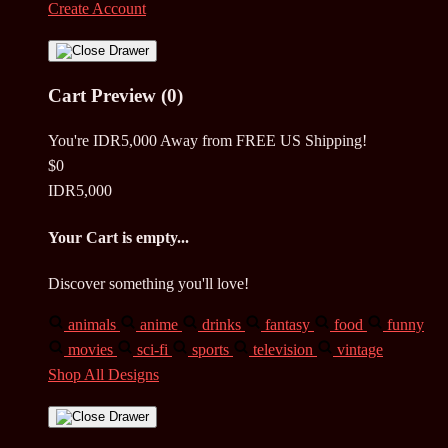
Create Account
Cart Preview (0)
You're
IDR5,000
Away from
FREE US Shipping!
$0
IDR5,000
Your Cart is empty...
Discover something you'll love!
animals
anime
drinks
fantasy
food
funny
movies
sci-fi
sports
television
vintage
Shop All Designs