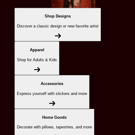
Shop Designs
Discover a classic design or new favorite artist
Apparel
Shop for Adults & Kids
Accessories
Express yourself with stickers and more
Home Goods
Decorate with pillows, tapestries, and more