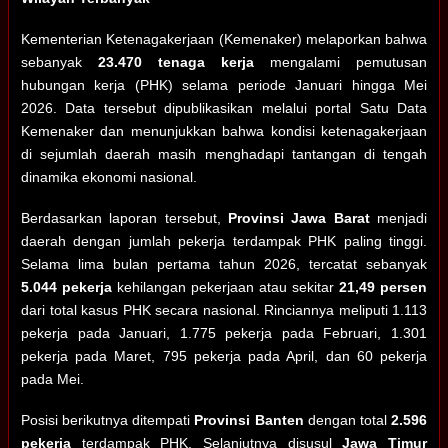
Kementerian Ketenagakerjaan (Kemenaker) melaporkan bahwa
sebanyak
23.470 tenaga kerja
mengalami pemutusan
hubungan kerja (PHK) selama periode Januari hingga Mei
2026. Data tersebut dipublikasikan melalui portal Satu Data
Kemenaker dan menunjukkan bahwa kondisi ketenagakerjaan
di sejumlah daerah masih menghadapi tantangan di tengah
dinamika ekonomi nasional.
Berdasarkan laporan tersebut,
Provinsi Jawa Barat
menjadi
daerah dengan jumlah pekerja terdampak PHK paling tinggi.
Selama lima bulan pertama tahun 2026, tercatat sebanyak
5.044 pekerja
kehilangan pekerjaan atau sekitar
21,49 persen
dari total kasus PHK secara nasional. Rinciannya meliputi 1.113
pekerja pada Januari, 1.775 pekerja pada Februari, 1.301
pekerja pada Maret, 795 pekerja pada April, dan 60 pekerja
pada Mei.
Posisi berikutnya ditempati
Provinsi Banten
dengan total
2.596
pekerja
terdampak PHK. Selanjutnya disusul
Jawa Timur