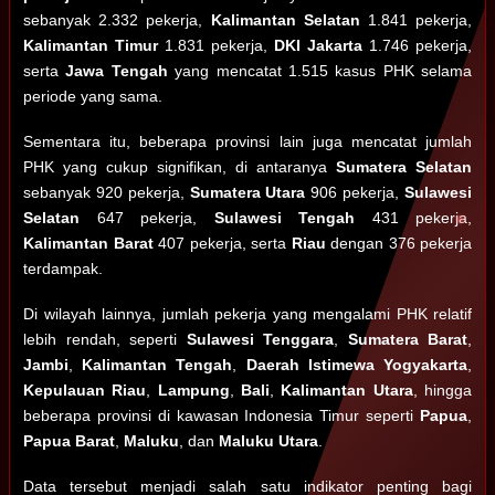
sebanyak 2.332 pekerja,
Kalimantan Selatan
1.841 pekerja,
Kalimantan Timur
1.831 pekerja,
DKI Jakarta
1.746 pekerja,
serta
Jawa Tengah
yang mencatat 1.515 kasus PHK selama
periode yang sama.
Sementara itu, beberapa provinsi lain juga mencatat jumlah
PHK yang cukup signifikan, di antaranya
Sumatera Selatan
sebanyak 920 pekerja,
Sumatera Utara
906 pekerja,
Sulawesi
Selatan
647 pekerja,
Sulawesi Tengah
431 pekerja,
Kalimantan Barat
407 pekerja, serta
Riau
dengan 376 pekerja
terdampak.
Di wilayah lainnya, jumlah pekerja yang mengalami PHK relatif
lebih rendah, seperti
Sulawesi Tenggara
,
Sumatera Barat
,
Jambi
,
Kalimantan Tengah
,
Daerah Istimewa Yogyakarta
,
Kepulauan Riau
,
Lampung
,
Bali
,
Kalimantan Utara
, hingga
beberapa provinsi di kawasan Indonesia Timur seperti
Papua
,
Papua Barat
,
Maluku
, dan
Maluku Utara
.
Data tersebut menjadi salah satu indikator penting bagi