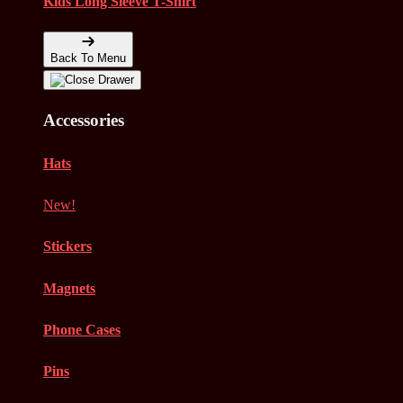
Kids Long Sleeve T-Shirt
Back To Menu
Accessories
Hats
New!
Stickers
Magnets
Phone Cases
Pins