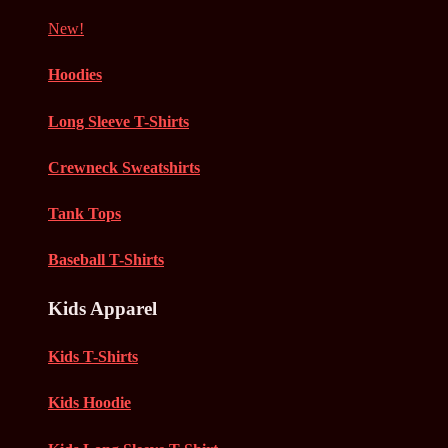
New!
Hoodies
Long Sleeve T-Shirts
Crewneck Sweatshirts
Tank Tops
Baseball T-Shirts
Kids Apparel
Kids T-Shirts
Kids Hoodie