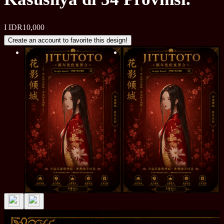
I
IDR10,000
Create an account to favorite this design!