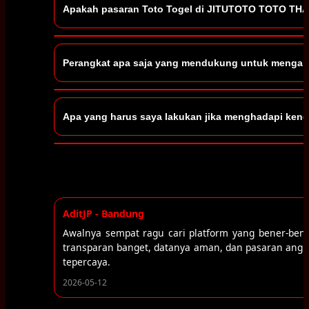
Apakah pasaran Toto Togel di JITUTOTO TOTO THA
seluruh data personal, rekam jejak aktivitas, hingga l
tidak bertanggung jawab.
Tentu saja. JITUTOTO TOTO THAILANDmemegang teguh 
Perangkat apa saja yang mendukung untuk menga
disinkronisasikan secara langsung dan real-time dari
JITUTOTO TOTO THAILANDtelah dioptimalkan secara 
Apa yang harus saya lakukan jika menghadapi kend
data, melakukan analisis, hingga bertransaksi kapan 
JITUTOTO TOTO THAILANDmenyediakan layanan pendam
hari. Anda cukup menghubungi kami melalui fitur Liv
ramah dalam hitungan menit.
★★★★
BramToto - Surabaya
saksinya
Paling suka sama respon tim CS JITUTOTO. Kemarin 
ai mitra
dibalas dalam hitungan menit secara ramah dan solut
2026-05-10