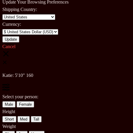
Update Your Browsing Preferences
Shipping Country:
Currency:
Cancel
Katie:
5'10"
160
Select your person:
Male
Female
Height
Short
Med
Tall
Weight