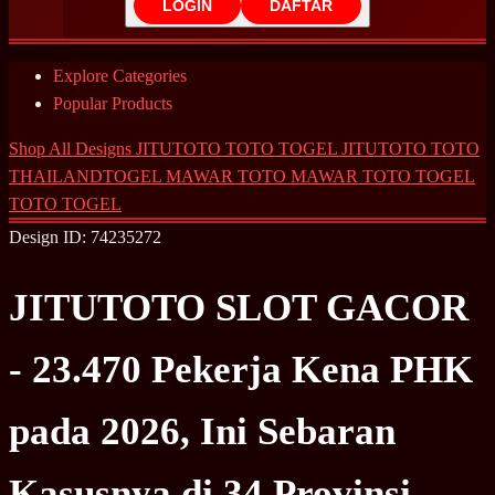
LOGIN
DAFTAR
Explore Categories
Popular Products
Shop All Designs
JITUTOTO
TOTO TOGEL
JITUTOTO TOTO
THAILANDTOGEL
MAWAR TOTO
MAWAR TOTO TOGEL
TOTO
TOGEL
Design ID: 74235272
JITUTOTO SLOT GACOR
- 23.470 Pekerja Kena PHK
pada 2026, Ini Sebaran
Kasusnya di 34 Provinsi.