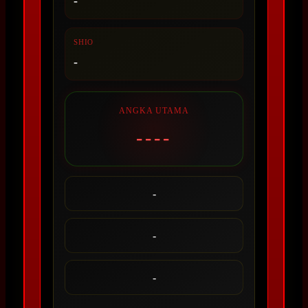
-
SHIO
-
ANGKA UTAMA
----
-
-
-